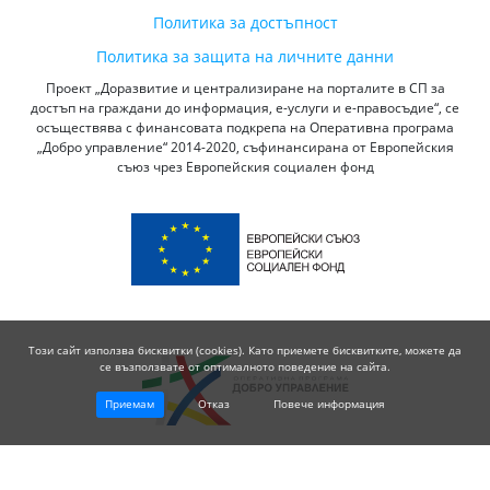
Политика за достъпност
Политика за защита на личните данни
Проект „Доразвитие и централизиране на порталите в СП за
достъп на граждани до информация, е-услуги и е-правосъдие“, се
осъществява с финансовата подкрепа на Оперативна програма
„Добро управление“ 2014-2020, съфинансирана от Европейския
съюз чрез Европейския социален фонд
Този сайт използва бисквитки (cookies). Като приемете бисквитките, можете да
се възползвате от оптималното поведение на сайта.
Приемам
Отказ
Повече информация
© 2026 Висш Съдебен Съвет - Република България