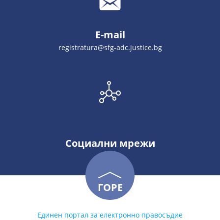
E-mail
registratura@sfg-adc.justice.bg
Социални мрежи
ГОРЕ
Единен портал за електронно правосъдие