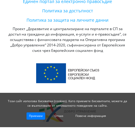
Единен портал за електронно правосъдие
Политика за достъпност
Политика за защита на личните данни
Проект „Доразвитие и централизиране на порталите в СП за
достъп на граждани до информация, е-услуги и е-правосъдие“, се
осъществява с финансовата подкрепа на Оперативна програма
„Добро управление“ 2014-2020, съфинансирана от Европейския
съюз чрез Европейския социален фонд
Този сайт използва бисквитки (cookies). Като приемете бисквитките, можете да
се възползвате от оптималното поведение на сайта.
Приемам
Отказ
Повече информация
© 2026 Висш Съдебен Съвет - Република България