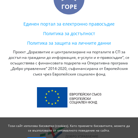
ГОРЕ
Единен портал за електронно правосъдие
Политика за достъпност
Политика за защита на личните данни
Проект „Доразвитие и централизиране на порталите в СП за
достъп на граждани до информация, е-услуги и е-правосъдие“, се
осъществява с финансовата подкрепа на Оперативна програма
„Добро управление“ 2014-2020, съфинансирана от Европейския
съюз чрез Европейския социален фонд
Този сайт използва бисквитки (cookies). Като приемете бисквитките, можете да
се възползвате от оптималното поведение на сайта.