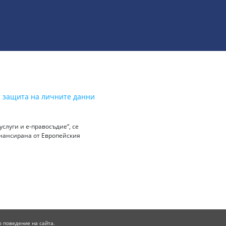
а защита на личните данни
слуги и е-правосъдие“, се
инансирана от Европейския
о поведение на сайта.