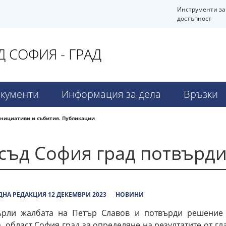
Инструменти за
достъпност
 СОФИЯ - ГРАД
кументи
Информация за дела
Връзки
инициативи и събития. Публикации
съд София град потвърд
НА РЕДАКЦИЯ 12 ДЕКЕМВРИ 2023
НОВИНИ
ърли жалбата на Петър Славов и потвърди решение 
 област София град за определяне на резултатите от гл