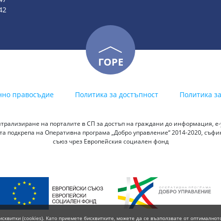
42
ГОРЕ
нно правосъдие
Политика за достъпност
Политика з
трализиране на порталите в СП за достъп на граждани до информация, е-у
а подкрепа на Оперативна програма „Добро управление“ 2014-2020, съф
съюз чрез Европейския социален фонд
исквитки (cookies). Като приемете бисквитките, можете да се възползвате от оптималнот