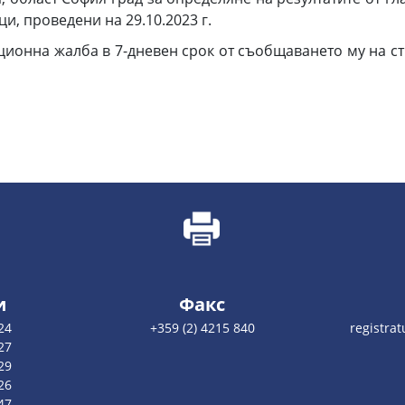
и, проведени на 29.10.2023 г.
ционна жалба в 7-дневен срок от съобщаването му на с
и
Факс
24
+359 (2) 4215 840
registra
27
29
26
47