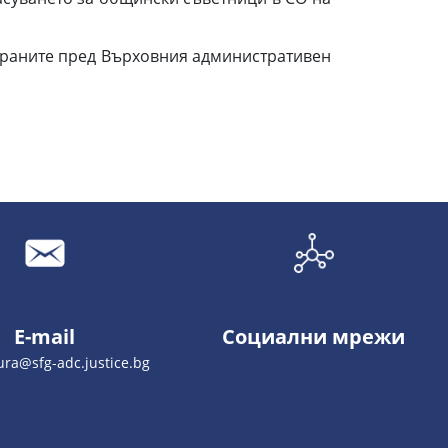
траните пред Върховния административен
E-mail
Социални мрежи
tura@sfg-adc.justice.bg