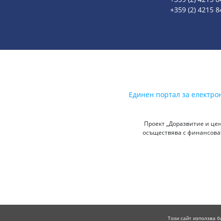
+359 (2) 4215 8
Единен портал за електро
Проект „Доразвитие и цен
осъществява с финансоват
Този сайт използва б