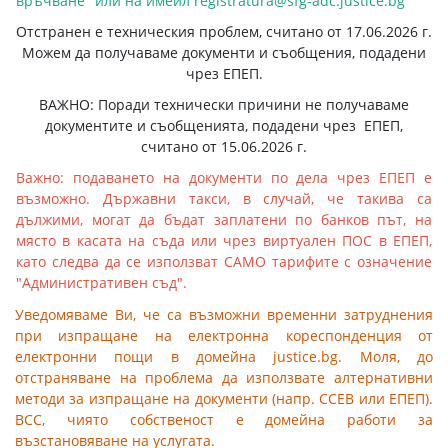
връчване" или на имейл
registratura@sfg-adc.justice.bg
Отстранен е техническия проблем, считано от 17.06.2026 г.
Можем да получаваме документи и съобщения, подадени
чрез ЕПЕП.
ВАЖНО: Поради технически причини не получаваме
документите и съобщенията, подадени чрез ЕПЕП,
считано от 15.06.2026 г.
Важно: подаването на документи по дела чрез ЕПЕП е
възможно. Държавни такси, в случай, че такива са
дължими, могат да бъдат заплатени по банков път, на
място в касата на съда или чрез виртуален ПОС в ЕПЕП,
като следва да се използват САМО тарифите с означение
"Административен съд".
Уведомяваме Ви, че са възможни временни затруднения
при изпращане на електронна кореспонденция от
електронни пощи в домейна justice.bg. Моля, до
отстраняване на проблема да използвате алтернативни
методи за изпращане на документи (напр. ССЕВ или ЕПЕП).
ВСС, чиято собственост е домейна работи за
възстановяване на услугата.