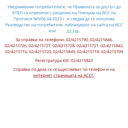
Уведомяваме потребителите, че Правилата за достъп до
ЕПЕП са отменени с решение на Пленума на ВСС по
Протокол №9/06.04.2023 г. и следва да се използва
Ръководство на потребителя, публикувано на сайта на ВСС
или
от тук
.
За справки на телефони: 02/4215790, 02/4215846,
02/4215726, 02/4215727, 02/4215728, 02/4215721, 02/4215842,
02/4215716, 02/4215720, 02/4215849, 02/4215718, 02/4215709
Регистратура КИ: 02/4215843
Справки по дела се осъществяват по телефон и на
интернет страницата на АССГ.