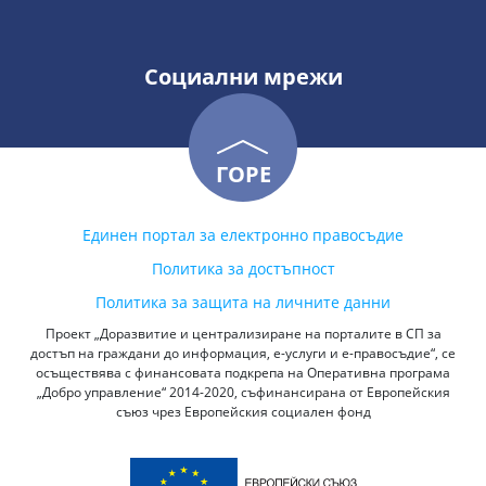
Социални мрежи
ГОРЕ
Единен портал за електронно правосъдие
Политика за достъпност
Политика за защита на личните данни
Проект „Доразвитие и централизиране на порталите в СП за
достъп на граждани до информация, е-услуги и е-правосъдие“, се
осъществява с финансовата подкрепа на Оперативна програма
„Добро управление“ 2014-2020, съфинансирана от Европейския
съюз чрез Европейския социален фонд