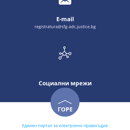
E-mail
registratura@sfg-adc.justice.bg
Социални мрежи
ГОРЕ
Единен портал за електронно правосъдие